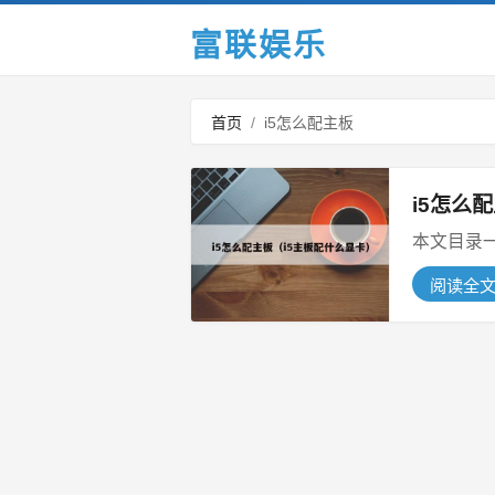
富联娱乐
首页
/
i5怎么配主板
i5怎么
阅读全